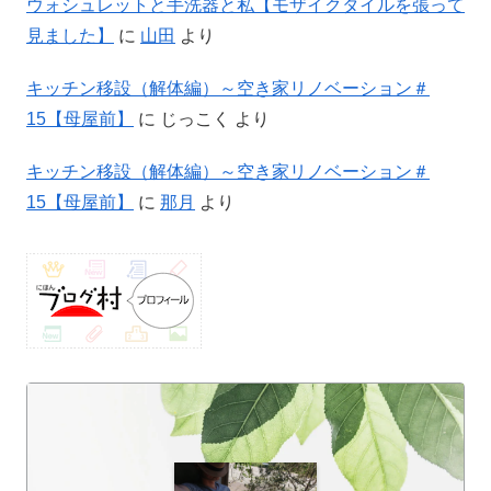
ウォシュレットと手洗器と私【モザイクタイルを張って
見ました】
に
山田
より
キッチン移設（解体編）～空き家リノベーション＃
15【母屋前】
に
じっこく
より
キッチン移設（解体編）～空き家リノベーション＃
15【母屋前】
に
那月
より