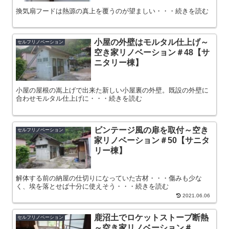
換気扇フードは熱源の真上を覆うのが望ましい・・・続きを読む
小屋の外壁はモルタル仕上げ～
セルフリノベーション
空き家リノベーション＃48【サ
ニタリー棟】
小屋の屋根の嵩上げで出来た新しい小屋裏の外壁。既設の外壁に
合わせモルタル仕上げに・・・続きを読む
ビンテージ風の扉を取付～空き
セルフリノベーション
家リノベーション＃50【サニタ
リー棟】
解体する前の納屋の仕切りになっていた古材・・・傷みも少な
く、埃を落とせば十分に使えそう・・・続きを読む
2021.06.06
鹿沼土でロケットストーブ断熱
セルフリノベーション
～空き家リノベーション＃