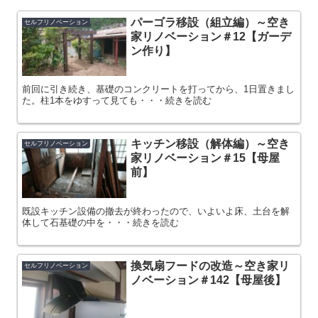
パーゴラ移設（組立編）～空き
セルフリノベーション
家リノベーション＃12【ガーデ
ン作り】
前回に引き続き、基礎のコンクリートを打ってから、1日置きまし
た。柱1本をゆすって見ても・・・続きを読む
キッチン移設（解体編）～空き
セルフリノベーション
家リノベーション＃15【母屋
前】
既設キッチン設備の撤去が終わったので、いよいよ床、土台を解
体して石基礎の中を・・・続きを読む
換気扇フードの改造～空き家リ
セルフリノベーション
ノベーション＃142【母屋後】