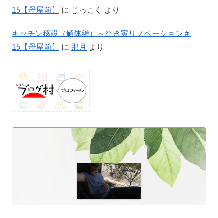
15【母屋前】
に
じっこく
より
キッチン移設（解体編）～空き家リノベーション＃
15【母屋前】
に
那月
より