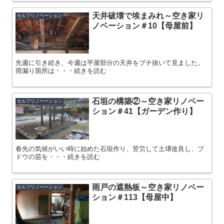
天井破壊で埃まみれ～空き家リ
セルフリノベーション
ノベーション＃10【母屋前】
先週に引き続き、今週は平屋部分の天井をブチ抜いて見ました。
雨漏り箇所は・・・続きを読む
石垣の構築②～空き家リノベー
セルフリノベーション
ション＃41【ガーデン作り】
春先の気候がいい時に始めた石垣作り、苦労して土壌改良し、ブ
ドウの苗を・・・続きを読む
雨戸の遮熱板～空き家リノベー
セルフリノベーション
ション＃113【母屋中】