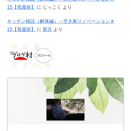
15【母屋前】
に
じっこく
より
キッチン移設（解体編）～空き家リノベーション＃
15【母屋前】
に
那月
より