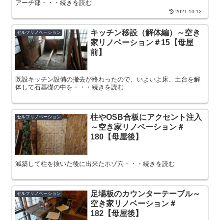
アーチ部・・・続きを読む
2021.10.12
キッチン移設（解体編）～空き
セルフリノベーション
家リノベーション＃15【母屋
前】
既設キッチン設備の撤去が終わったので、いよいよ床、土台を解
体して石基礎の中を・・・続きを読む
柱やOSB合板にアクセント注入
セルフリノベーション
～空き家リノベーション＃
180【母屋後】
減築して柱を抜いた後に出来たホゾ穴・・・続きを読む
足場板のカウンターテーブル～
セルフリノベーション
空き家リノベーション＃
182【母屋後】