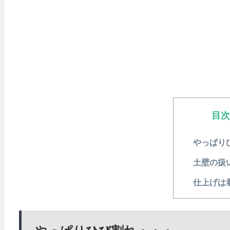
目
やっぱり
土壁の扱
仕上げは