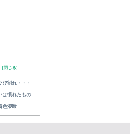
次
ひび割れ・・・
いは慣れたもの
着色漆喰