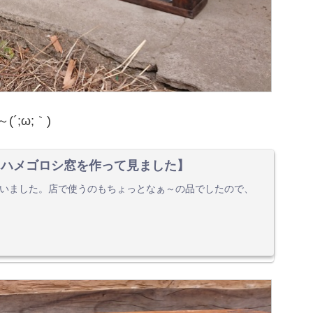
;ω;｀)
【ハメゴロシ窓を作って見ました】
らいました。店で使うのもちょっとなぁ～の品でしたので、