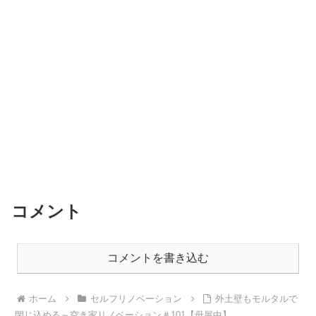
コメント
コメントを書き込む
ホーム
セルフリノベーション
外土壁もモルタルで
閉じ込める～空き家リノベーション＃101【母屋中】