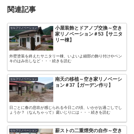
関連記事
小屋装飾とドアノブ交換～空き
セルフリノベーション
家リノベーション＃53【サニタ
リー棟】
外壁塗装を終えたサニタリー棟、いよいよ細部の飾り付けやペン
キのはみ出しなど・・・続きを読む
南天の移植～空き家リノベーシ
セルフリノベーション
ョン＃37【ガーデン作り】
日ごとに春の息吹が感じられる今日この頃、いかがお過ごしでし
ょうか？（なんちゃって）庭いじりには・・・続きを読む
薪ストの二重煙突の自作～空き
セルフリノベーション