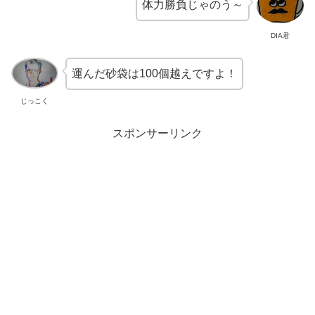
体力勝負じゃのう～
DIA君
運んだ砂袋は100個越えですよ！
じっこく
スポンサーリンク