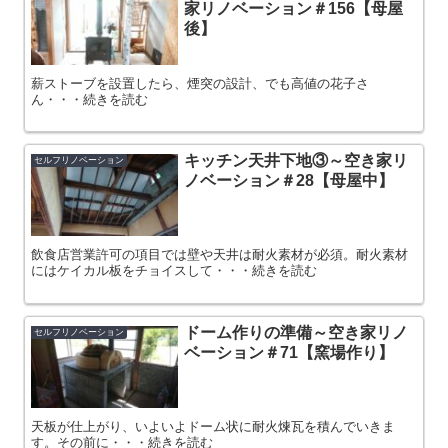
家リノベーション＃156【母屋
後】
薪ストーブを設置したら、煙突の設計、でも高値の花子さ
ん・・・続きを読む
キッチン天井下地③～空き家リ
セルフリノベーション
ノベーション＃28【母屋中】
飲食店営業許可の項目では壁や天井は耐火素材が必須。耐火素材
にはケイカル板をチョイスして・・・続きを読む
ドーム作りの準備～空き家リノ
セルフリノベーション
ベーション＃71【窯場作り】
天板が仕上がり、いよいよドーム状に耐火煉瓦を積んでいきま
す。その前に・・・続きを読む