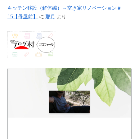
キッチン移設（解体編）～空き家リノベーション＃
15【母屋前】
に
那月
より