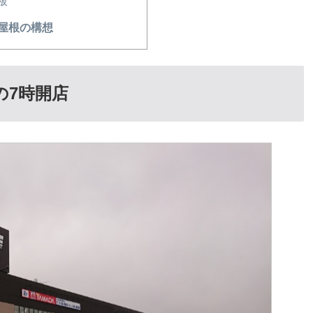
鋼板
屋根の構想
の7時開店