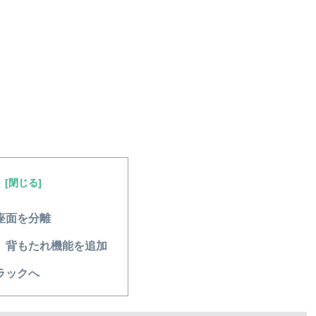
次
座面を分離
、背もたれ機能を追加
ラックへ