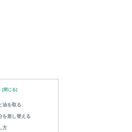
次
と油を取る
分を差し替える
し方