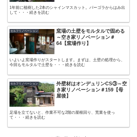
1年前に植樹した2本のシャインマスカット。パーゴラからはみ出
して・・・続きを読む
窯場の土壁をモルタルで固める
セルフリノベーション
～空き家リノベーション＃
64【窯場作り】
いよいよ窯場作りがスタートします。まずは、土壁の処理から、
今回もモルタルで土壁を・・・続きを読む
外壁材はオンデュリンCS③～空
セルフリノベーション
き家リノベーション＃159【母
屋後】
足場を立てないと、作業不可な2階の屋根回り、荒業を使っ
て・・・続きを読む